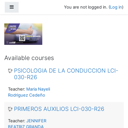
Skip to main content
Side panel
You are not logged in. (
Log in
)
Academia Rodar
Available courses
PSICOLOGIA DE LA CONDUCCION LCI-
030-R26
Teacher:
Maria Nayeli
Rodriguez Cedeño
PRIMEROS AUXILIOS LCI-030-R26
Teacher:
JENNIFER
BEATRIZ GRANDA